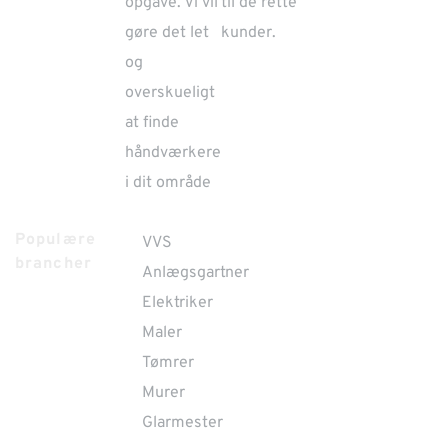
opgave. Vi vil
til de rette
gøre det let
kunder.
og
overskueligt
at finde
håndværkere
i dit område
Populære
VVS
brancher
Anlægsgartner
Elektriker
Maler
Tømrer
Murer
Glarmester