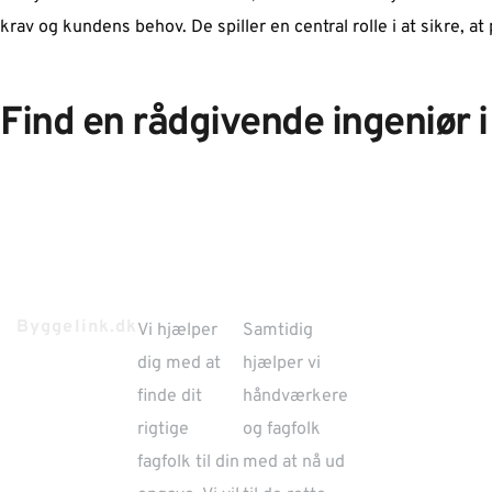
krav og kundens behov. De spiller en central rolle i at sikre, 
Find en rådgivende ingeniør i
Byggelink.dk
Vi hjælper
Samtidig
dig med at
hjælper vi
finde dit
håndværkere
rigtige
og fagfolk
fagfolk til din
med at nå ud