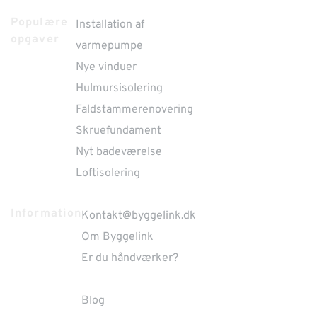
Populære
Installation af
opgaver
varmepumpe
Nye vinduer
Hulmursisolering
Faldstammerenovering
Skruefundament
Nyt badeværelse
Loftisolering
Information
Kontakt
@byggelink.dk
Om Byggelink
Er du håndværker?
Blog