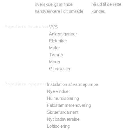
overskueligt at finde
nå ud til de rette
håndværkere i dit område
kunder.
Populære brancher
VVS
Anlægsgartner
Elektriker
Maler
Tømrer
Murer
Glarmester
Populære opgaver
Installation af varmepumpe
Nye vinduer
Hulmursisolering
Faldstammerenovering
Skruefundament
Nyt badeværelse
Loftisolering