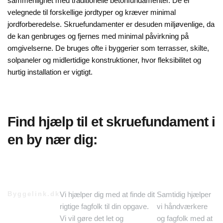
sammenlignet med traditionelle betonfundamenter. De er
velegnede til forskellige jordtyper og kræver minimal
jordforberedelse. Skruefundamenter er desuden miljøvenlige, da
de kan genbruges og fjernes med minimal påvirkning på
omgivelserne. De bruges ofte i byggerier som terrasser, skilte,
solpaneler og midlertidige konstruktioner, hvor fleksibilitet og
hurtig installation er vigtigt.
Find hjælp til et skruefundament i
en by nær dig:
Byggelink.dk
Vi hjælper dig med at finde dit
Samtidig hjælper
rigtige fagfolk til din opgave.
vi håndværkere
Vi vil gøre det let og
og fagfolk med at