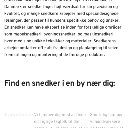
æstetiske løsninger til både private og erhvervskunder. I
Danmark er snedkerfaget højt værdsat for sin præcision og
kvalitet, og mange snedkere arbejder med specialdesignede
løsninger, der passer til kundens specifikke behov og ønsker.
En snedker kan have ekspertise inden for forskellige områder
som møbelsnedkeri, bygningssnedkeri og maskinsnedkeri,
hver med sine unikke teknikker og materialer. Snedkerens
arbejde omfatter ofte alt fra design og planlægning til selve
fremstillingen og montering af de færdige produkter.
Find en snedker i en by nær dig:
Vi hjælper dig med at finde
Samtidig hjælper
Byggelink.dk
dit rigtige fagfolk til din
vi håndværkere