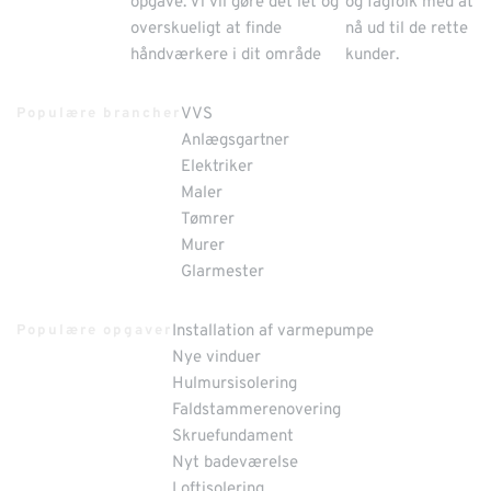
opgave. Vi vil gøre det let og
og fagfolk med at
overskueligt at finde
nå ud til de rette
håndværkere i dit område
kunder.
VVS
Populære brancher
Anlægsgartner
Elektriker
Maler
Tømrer
Murer
Glarmester
Installation af varmepumpe
Populære opgaver
Nye vinduer
Hulmursisolering
Faldstammerenovering
Skruefundament
Nyt badeværelse
Loftisolering